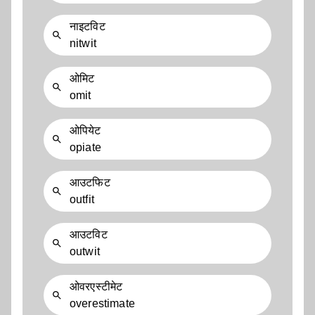
नाइटविट
nitwit
ओमिट
omit
ओपियेट
opiate
आउटफिट
outfit
आउटविट
outwit
ओवरएस्टीमेट
overestimate