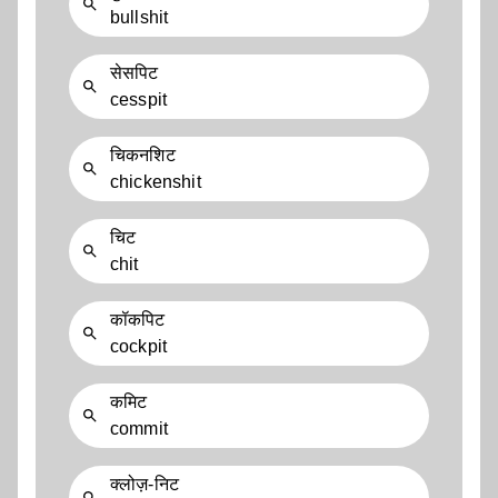
bullshit
सेसपिट
cesspit
चिकनशिट
chickenshit
चिट
chit
कॉकपिट
cockpit
कमिट
commit
क्लोज़-निट