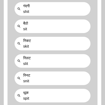
गंदगी
shit
बैठो
sit
स्किट
skit
स्लिट
slit
स्निट
snit
थूक
spit