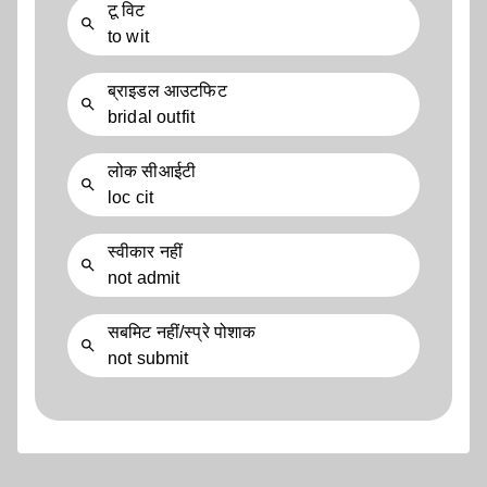
टू विट
to wit
ब्राइडल आउटफिट
bridal outfit
लोक सीआईटी
loc cit
स्वीकार नहीं
not admit
सबमिट नहीं/स्प्रे पोशाक
not submit