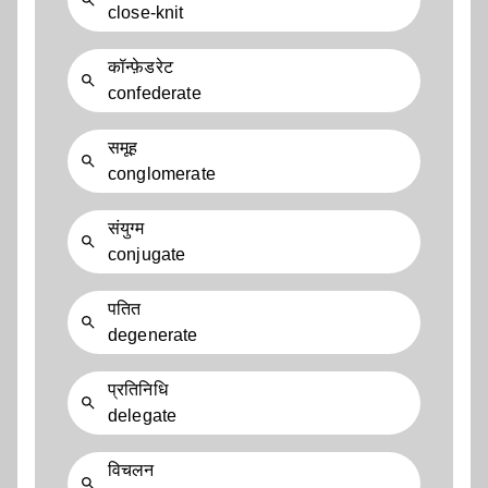
close-knit
कॉन्फ़ेडरेट
confederate
समूह
conglomerate
संयुग्म
conjugate
पतित
degenerate
प्रतिनिधि
delegate
विचलन