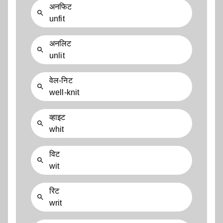
अनफिट
unfit
अनलिट
unlit
वेल-निट
well-knit
व्हाइट
whit
विट
wit
रिट
writ