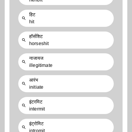
हिट
hit
हॉर्सशिट
horseshit
नाजायज
illegitimate
आरंभ
initiate
इंटरमिट
intermit
इंट्रोमिट
intromit