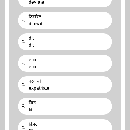
deviate
डिमविट
dimwit
dit
dit
emit
emit
प्रवासी
expatriate
फिट
fit
फ़्लिट