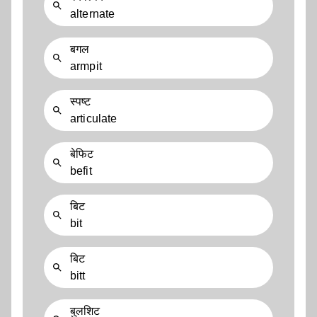
alternate
बगल
armpit
स्पष्ट
articulate
बेफिट
befit
बिट
bit
बिट
bitt
बुलशिट