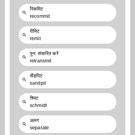
रिकमिट
recommit
रीमिट
remit
पुन: संचारित करें
retransmit
सैंडपिट
sandpit
श्मिट
schmidt
अलग
separate