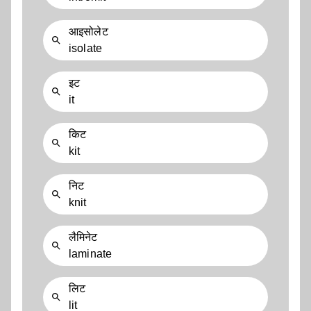
आइसोलेट
isolate
इट
it
किट
kit
निट
knit
लैमिनेट
laminate
लिट
lit