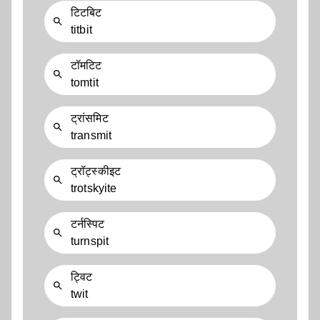
टिटबिट
titbit
टॉमटिट
tomtit
ट्रांसमिट
transmit
ट्रॉट्स्कीइट
trotskyite
टर्नस्पिट
turnspit
ट्विट
twit