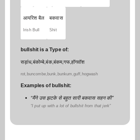
आयरिश बैल
बकवास
Irish Bull
Shit
bullshit is a Type of:
सड़ांध,बंकोम्बे,बंक,बंकम,गफ,हॉगवॉश
rot,buncombe,bunk,bunkum,guff,hogwash
Examples of bullshit:
मैंने उस झटके से बहुत सारी बकवास सहन की
I put up with a lot of bullshit from that jerk