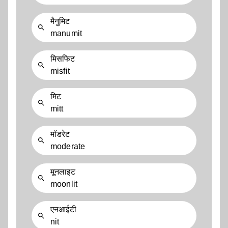
मैनुमिट
manumit
मिसफिट
misfit
मिट
mitt
मॉडरेट
moderate
मूनलाइट
moonlit
एनआईटी
nit