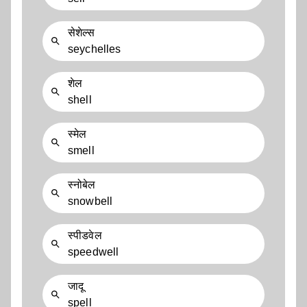
सेशेल्स
seychelles
शेल
shell
स्मेल
smell
स्नोबेल
snowbell
स्पीडवेल
speedwell
जादू
spell