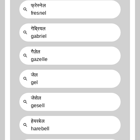
फ्रेस्नेल
fresnel
गेब्रियल
gabriel
गैज़ेल
gazelle
जेल
gel
जेसेल
gesell
हेयरबेल
harebell