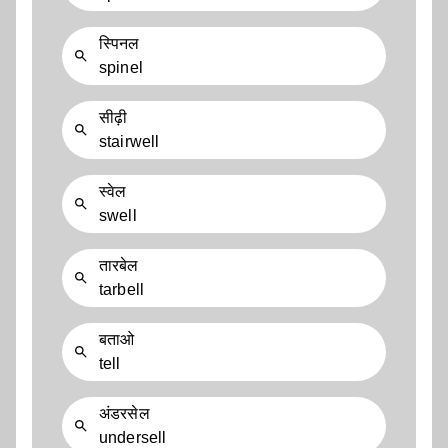
स्पिनल
spinel
सीढ़ी
stairwell
स्वेल
swell
तारबेल
tarbell
बताओ
tell
अंडरसेल
undersell