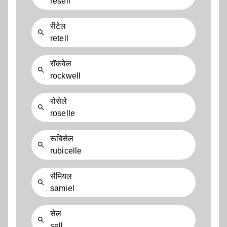
resell
रीटेल
retell
रॉकवेल
rockwell
रोसेले
roselle
रूबिसेल
rubicelle
सैमियल
samiel
सेल
sell