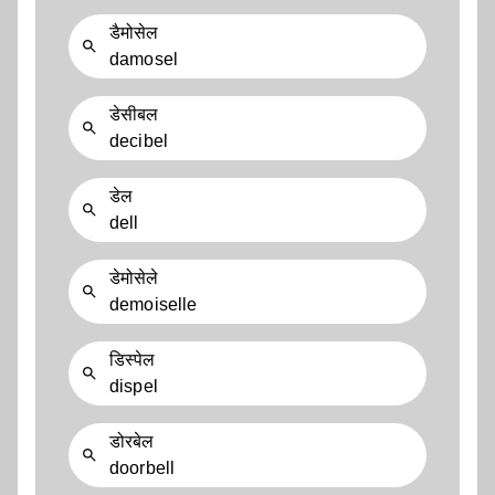
डैमोसेल
damosel
डेसीबल
decibel
डेल
dell
डेमोसेले
demoiselle
डिस्पेल
dispel
डोरबेल
doorbell