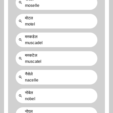
moselle
मोटल
motel
मस्कडेल
muscadel
मस्कटेल
muscatel
नैसेले
nacelle
नोबेल
nobel
नोएल