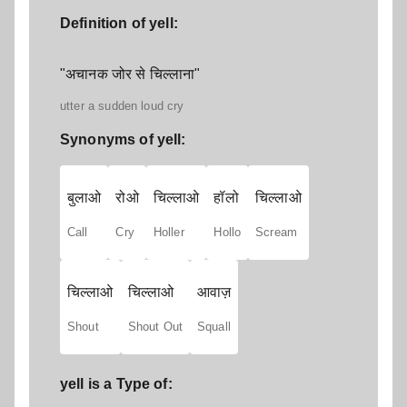
Definition of yell:
"अचानक जोर से चिल्लाना"
utter a sudden loud cry
Synonyms of yell:
बुलाओ
रोओ
चिल्लाओ
हॉलो
चिल्लाओ
Call
Cry
Holler
Hollo
Scream
चिल्लाओ
चिल्लाओ
आवाज़
Shout
Shout Out
Squall
yell is a Type of: