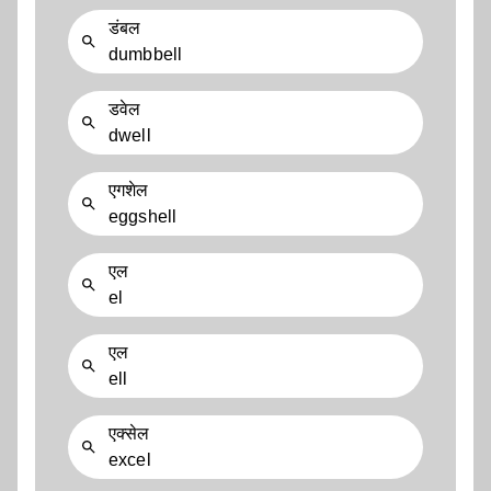
डंबल
dumbbell
डवेल
dwell
एगशेल
eggshell
एल
el
एल
ell
एक्सेल
excel