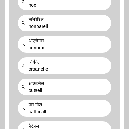
noel
नॉनपेरिल
nonpareil
ओएनोमेल
oenomel
ऑर्गेनेल
organelle
आउटसेल
outsell
पल-मॉल
pall-mall
पैरेलल