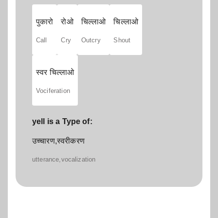
पुकारो
रोओ
चिल्लाओ
चिल्लाओ
Call
Cry
Outcry
Shout
स्वर चिल्लाओ
Vociferation
yell is a Type of:
उच्चारण,स्वरीकरण
utterance,vocalization