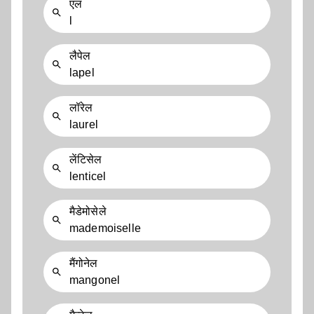
एल
l
लैपेल
lapel
लॉरेल
laurel
लेंटिसेल
lenticel
मैडेमोसेले
mademoiselle
मैंगोनेल
mangonel