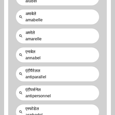
aludel
अमाबेले
amabelle
अमरेले
amarelle
एनाबेल
annabel
एंटीपैरेलल
antiparallel
एंटीपर्सनेल
antipersonnel
एस्फोडेल
asphodel