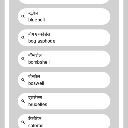
ब्लूबेल
bluebell
बोग एस्फोडेल
bog asphodel
बॉम्बशेल
bombshell
बोसवेल
boswell
ब्रुसेल्स
bruxelles
कैलोमेल
calomel