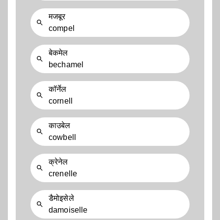
मजबूर
compel
बेकमेल
bechamel
कॉर्नेल
cornell
काउबेल
cowbell
क्रेनेल
crenelle
डैमोइसेले
damoiselle