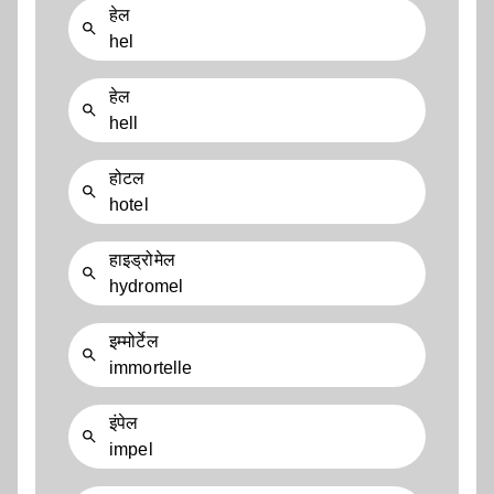
हेल
hel
हेल
hell
होटल
hotel
हाइड्रोमेल
hydromel
इम्मोर्टेल
immortelle
इंपेल
impel